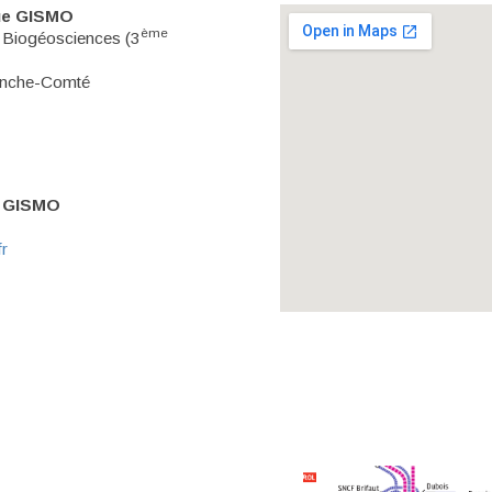
ue GISMO
ème
iogéosciences (3
anche-Comté
e GISMO
r