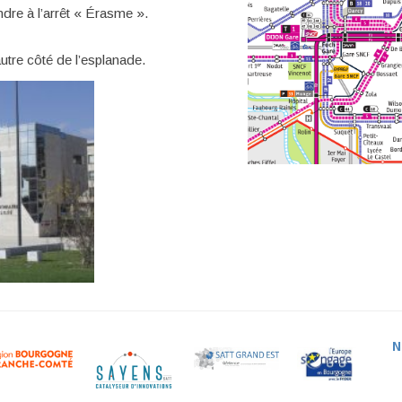
re à l’arrêt « Érasme ».
re côté de l’esplanade.
N